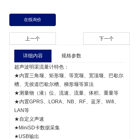
在线询价
上一个
下一个
详细内容
规格参数
超声波明渠流量计特色：
★内置三角堰、矩形堰、等宽堰、宽顶堰、巴歇尔
槽、无侯道巴歇尔槽、梯形堰等算法
★测量物（液）位、流速、流量、体积、重量等
★内置GPRS、LORA、NB、RF、蓝牙、Wifi、
LAN等
★自定义声速
★MiniSD卡数据采集
★USB输出